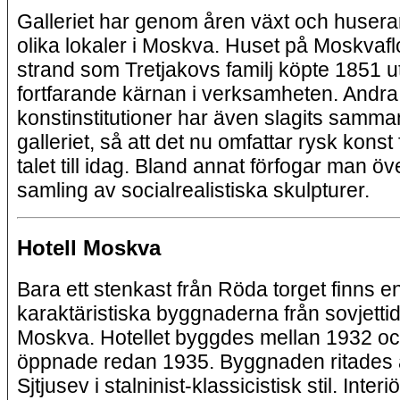
Galleriet har genom åren växt och huserar 
olika lokaler i Moskva. Huset på Moskvaf
strand som Tretjakovs familj köpte 1851 u
fortfarande kärnan i verksamheten. Andra
konstinstitutioner har även slagits samm
galleriet, så att det nu omfattar rysk konst
talet till idag. Bland annat förfogar man öv
samling av socialrealistiska skulpturer.
Hotell Moskva
Bara ett stenkast från Röda torget finns 
karaktäristiska byggnaderna från sovjettid
Moskva. Hotellet byggdes mellan 1932 o
öppnade redan 1935. Byggnaden ritades 
Sjtjusev i stalninist-klassicistisk stil. Interi