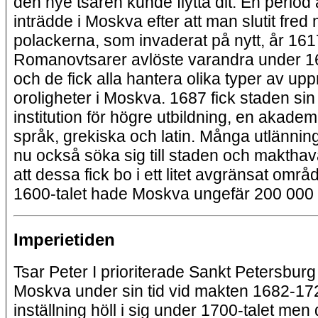
den nye tsaren kunde flytta dit. En period
inträdde i Moskva efter att man slutit fred
polackerna, som invaderat på nytt, år 1617
Romanovtsarer avlöste varandra under 16
och de fick alla hantera olika typer av up
oroligheter i Moskva. 1687 fick staden sin
institution för högre utbildning, en akadem
språk, grekiska och latin. Många utlännin
nu också söka sig till staden och makthava
att dessa fick bo i ett litet avgränsat områd
1600-talet hade Moskva ungefär 200 000 
Imperietiden
Tsar Peter I prioriterade Sankt Petersburg
Moskva under sin tid vid makten 1682-1
inställning höll i sig under 1700-talet men