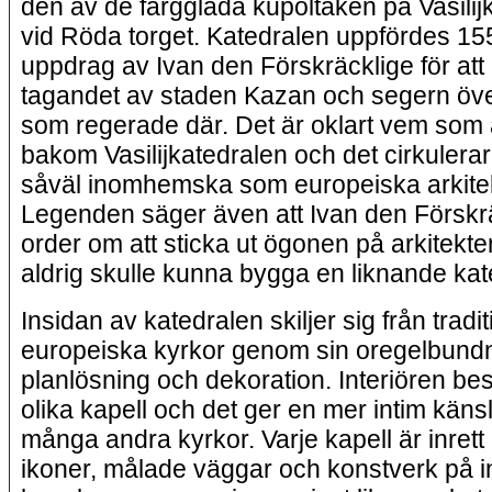
den av de färgglada kupoltaken på Vasilij
vid Röda torget. Katedralen uppfördes 1
uppdrag av Ivan den Förskräcklige för att
tagandet av staden Kazan och segern öve
som regerade där. Det är oklart vem som 
bakom Vasilijkatedralen och det cirkulerar
såväl inomhemska som europeiska arkitek
Legenden säger även att Ivan den Förskr
order om att sticka ut ögonen på arkitekte
aldrig skulle kunna bygga en liknande kat
Insidan av katedralen skiljer sig från tradit
europeiska kyrkor genom sin oregelbund
planlösning och dekoration. Interiören bes
olika kapell och det ger en mer intim känsl
många andra kyrkor. Varje kapell är inret
ikoner, målade väggar och konstverk på i