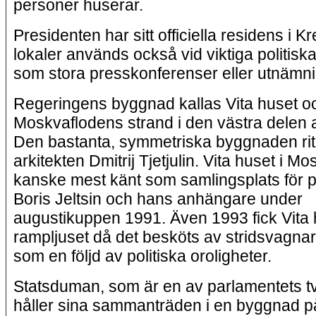
personer huserar.
Presidenten har sitt officiella residens i 
lokaler används också vid viktiga politisk
som stora presskonferenser eller utnämni
Regeringens byggnad kallas Vita huset oc
Moskvaflodens strand i den västra delen 
Den bastanta, symmetriska byggnaden ri
arkitekten Dmitrij Tjetjulin. Vita huset i M
kanske mest känt som samlingsplats för p
Boris Jeltsin och hans anhängare under
augustikuppen 1991. Även 1993 fick Vita h
rampljuset då det besköts av stridsvagnar o
som en följd av politiska oroligheter.
Statsduman, som är en av parlamentets t
håller sina sammanträden i en byggnad p