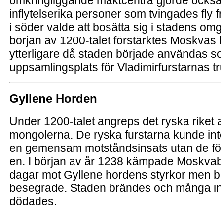
omkringliggande maktcentra gjorde också
inflytelserika personer som tvingades fly f
i söder valde att bosätta sig i stadens omg
början av 1200-talet förstärktes Moskvas
ytterligare då staden började användas 
uppsamlingsplats för Vladimirfurstarnas t
Gyllene Horden
Under 1200-talet angreps det ryska riket 
mongolerna. De ryska furstarna kunde int
en gemensam motståndsinsats utan de föll
en. I början av år 1238 kämpade Moskvab
dagar mot Gyllene hordens styrkor men b
besegrade. Staden brändes och många i
dödades.