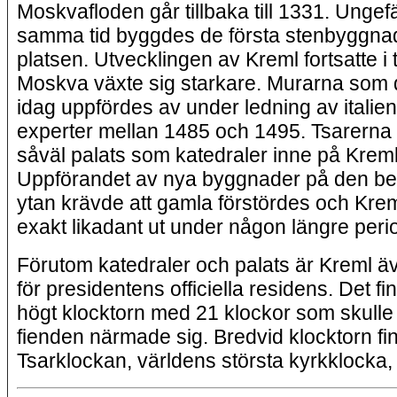
Moskvafloden går tillbaka till 1331. Ungefä
samma tid byggdes de första stenbyggna
platsen. Utvecklingen av Kreml fortsatte i 
Moskva växte sig starkare. Murarna som 
idag uppfördes av under ledning av italie
experter mellan 1485 och 1495. Tsarerna
såväl palats som katedraler inne på Krem
Uppförandet av nya byggnader på den b
ytan krävde att gamla förstördes och Krem
exakt likadant ut under någon längre peri
Förutom katedraler och palats är Kreml ä
för presidentens officiella residens. Det fi
högt klocktorn med 21 klockor som skulle
fienden närmade sig. Bredvid klocktorn fi
Tsarklockan, världens största kyrkklocka, 