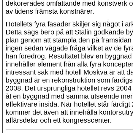
dekorerades omfattande med konstverk 
av tidens främsta konstnärer.
Hotellets fyra fasader skiljer sig något i ar
Detta sägs bero på att Stalin godkände 
plan genom att stämpla den på framsidan 
ingen sedan vågade fråga vilket av de fyr
han föredrog. Resultatet blev en byggna
innehåller element från alla fyra koncept
intressant sak med hotell Moskva är att 
byggnad är en rekonstruktion som färdigs
2008. Det ursprungliga hotellet revs 2004 f
åt en byggnad med samma utseende me
effektivare insida. När hotellet står färdig
kommer det även att innehålla kontorsut
affärsdelar och ett kongresscenter.