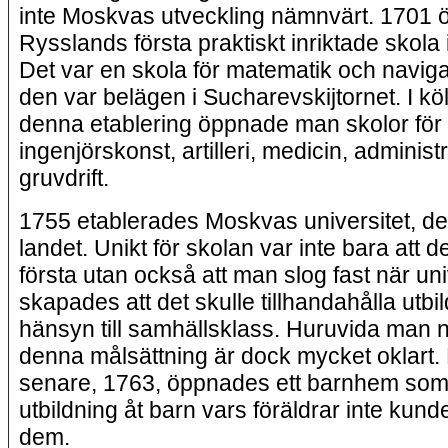
inte Moskvas utveckling nämnvärt. 1701
Rysslands första praktiskt inriktade skola
Det var en skola för matematik och navig
den var belägen i Sucharevskijtornet. I kö
denna etablering öppnade man skolor för
ingenjörskonst, artilleri, medicin, administ
gruvdrift.
1755 etablerades Moskvas universitet, det 
landet. Unikt för skolan var inte bara att 
första utan också att man slog fast när uni
skapades att det skulle tillhandahålla utbi
hänsyn till samhällsklass. Huruvida man n
denna målsättning är dock mycket oklart.
senare, 1763, öppnades ett barnhem som
utbildning åt barn vars föräldrar inte kun
dem.