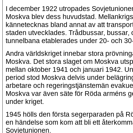
I december 1922 utropades Sovjetunione
Moskva blev dess huvudstad. Mellankrigs
kännetecknas bland annat av att transpor
staden utvecklades. Trådbussar, bussar, 
tunnelbana etablerades under 20- och 30-
Andra världskriget innebar stora prövninga
Moskva. Det stora slaget om Moskva utsp
mellan oktober 1941 och januari 1942. U
period stod Moskva delvis under belägri
arbetare och regeringstjänstemän evakue
Moskva var även säte för Röda arméns g
under kriget.
1945 hölls den första segerparaden på Rö
en händelse som kom att bli ett återkomm
Sovjetunionen.