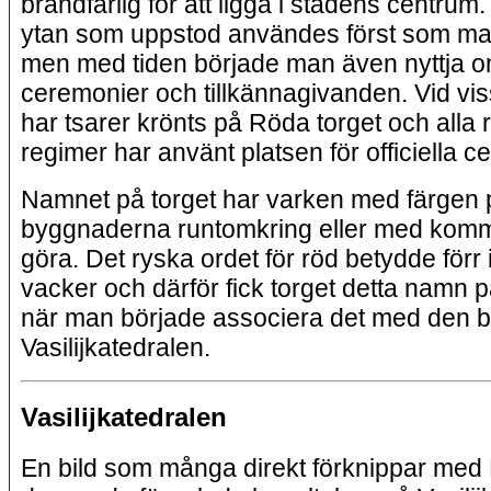
brandfarlig för att ligga i stadens centru
ytan som uppstod användes först som ma
men med tiden började man även nyttja o
ceremonier och tillkännagivanden. Vid vissa
har tsarer krönts på Röda torget och alla 
regimer har använt platsen för officiella c
Namnet på torget har varken med färgen 
byggnaderna runtomkring eller med kom
göra. Det ryska ordet för röd betydde förr 
vacker och därför fick torget detta namn p
när man började associera det med den b
Vasilijkatedralen.
Vasilijkatedralen
En bild som många direkt förknippar med