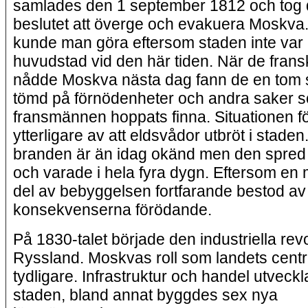
samlades den 1 september 1812 och tog d
beslutet att överge och evakuera Moskva.
kunde man göra eftersom staden inte var 
huvudstad vid den här tiden. När de fran
nådde Moskva nästa dag fann de en tom s
tömd på förnödenheter och andra saker 
fransmännen hoppats finna. Situationen f
ytterligare av att eldsvådor utbröt i staden.
branden är än idag okänd men den spred 
och varade i hela fyra dygn. Eftersom en 
del av bebyggelsen fortfarande bestod av
konsekvenserna förödande.
På 1830-talet började den industriella revo
Ryssland. Moskvas roll som landets centra
tydligare. Infrastruktur och handel utveckl
staden, bland annat byggdes sex nya