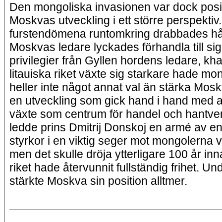
Den mongoliska invasionen var dock posit
Moskvas utveckling i ett större perspektiv
furstendömena runtomkring drabbades h
Moskvas ledare lyckades förhandla till sig
privilegier från Gyllen hordens ledare, kh
litauiska riket växte sig starkare hade mo
heller inte något annat val än stärka Mosk
en utveckling som gick hand i hand med a
växte som centrum för handel och hantve
ledde prins Dmitrij Donskoj en armé av e
styrkor i en viktig seger mot mongolerna v
men det skulle dröja ytterligare 100 år in
riket hade återvunnit fullständig frihet. Un
stärkte Moskva sin position alltmer.