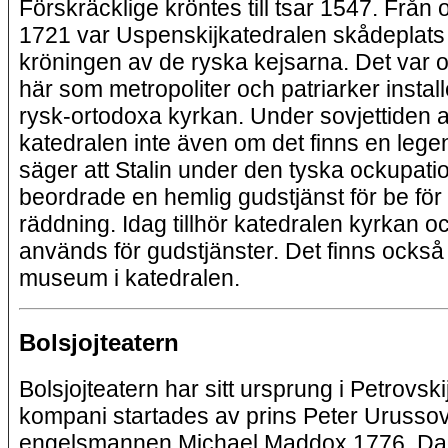
Förskräcklige kröntes till tsar 1547. Från
1721 var Uspenskijkatedralen skådeplats 
kröningen av de ryska kejsarna. Det var 
här som metropoliter och patriarker install
rysk-ortodoxa kyrkan. Under sovjettiden
katedralen inte även om det finns en leg
säger att Stalin under den tyska ockupati
beordrade en hemlig gudstjänst för be fö
räddning. Idag tillhör katedralen kyrkan o
används för gudstjänster. Det finns också e
museum i katedralen.
Bolsjojteatern
Bolsjojteatern har sitt ursprung i Petrovski
kompani startades av prins Peter Urusso
engelsmannen Michael Maddox 1776. D