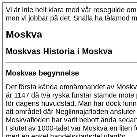
Vi är inte helt klara med vår reseguide 
men vi jobbar på det. Snälla ha tålamod 
Moskva
Moskvas Historia i Moskva
Moskvas begynnelse
Det första kända omnämnandet av Moskva
år 1147 då två ryska furstar stämde möte 
för dagens huvudstad. Man har dock funni
att området där Neglinnajafloden ansluter t
Moskvafloden har varit bebott ända sedan
I slutet av 1000-talet var Moskva en liten 
med en enkel handelsstadsdel utanför.