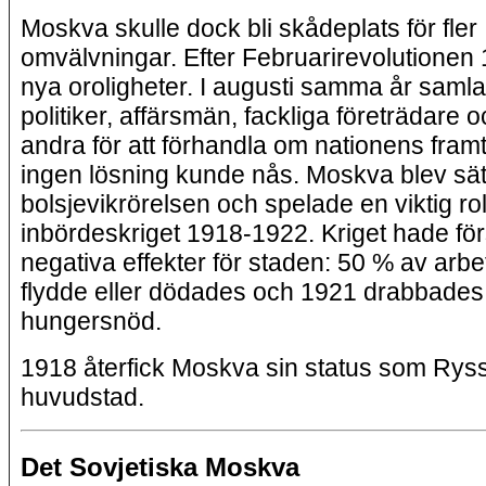
Moskva skulle dock bli skådeplats för fler
omvälvningar. Efter Februarirevolutionen 
nya oroligheter. I augusti samma år saml
politiker, affärsmän, fackliga företrädare
andra för att förhandla om nationens fram
ingen lösning kunde nås. Moskva blev sät
bolsjevikrörelsen och spelade en viktig rol
inbördeskriget 1918-1922. Kriget hade fö
negativa effekter för staden: 50 % av arb
flydde eller dödades och 1921 drabbade
hungersnöd.
1918 återfick Moskva sin status som Rys
huvudstad.
Det Sovjetiska Moskva