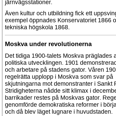
järnvägsstationer.
Även kultur och utbildning fick ett uppsving,
exempel öppnades Konservatoriet 1866 
tekniska högskola 1868.
Moskva under revolutionerna
Det tidiga 1900-talets Moskva präglades 
politiska utvecklingen. 1901 demonstrera
och arbetare på stadens gator. Våren 190
regelrätta upplopp i Moskva som svar på
skjutningarna mot demonstranter i Sankt 
Stridigheterna nådde sitt klimax i decemb
barrikader restes på Moskvas gator. Reg
genomförde demokratiska reformer i börj
och då blev läget lugnare i huvudstaden.