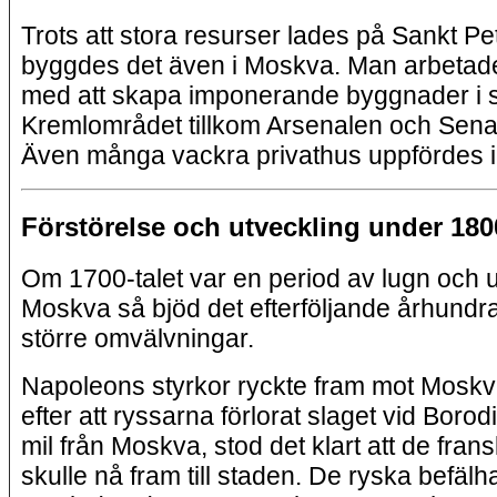
Trots att stora resurser lades på Sankt P
byggdes det även i Moskva. Man arbetad
med att skapa imponerande byggnader i s
Kremlområdet tillkom Arsenalen och Senat
Även många vackra privathus uppfördes i
Förstörelse och utveckling under 1800
Om 1700-talet var en period av lugn och u
Moskva så bjöd det efterföljande århundr
större omvälvningar.
Napoleons styrkor ryckte fram mot Mosk
efter att ryssarna förlorat slaget vid Borodi
mil från Moskva, stod det klart att de fran
skulle nå fram till staden. De ryska befäl