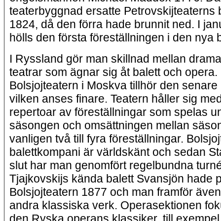
teaterbyggnad ersatte Petrovskijteaterns
1824, då den förra hade brunnit ned. I ja
hölls den första föreställningen i den ny
I Ryssland gör man skillnad mellan drama
teatrar som ägnar sig åt balett och opera.
Bolsjojteatern i Moskva tillhör den senare
vilken anses finare. Teatern håller sig me
repertoar av föreställningar som spelas u
säsongen och omsättningen mellan säso
vanligen två till fyra föreställningar. Bolsjo
balettkompani är världskänt och sedan Sta
slut har man genomfört regelbundna turné
Tjajkovskijs kända balett Svansjön hade 
Bolsjojteatern 1877 och man framför äve
andra klassiska verk. Operasektionen fo
den Ryska operans klassiker, till exempel