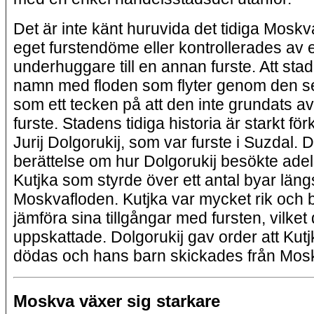
Det är inte känt huruvida det tidiga Moskva
eget furstendöme eller kontrollerades av 
underhuggare till en annan furste. Att stad
namn med floden som flyter genom den se
som ett tecken på att den inte grundats a
furste. Stadens tidiga historia är starkt f
Jurij Dolgorukij, som var furste i Suzdal. D
berättelse om hur Dolgorukij besökte ad
Kutjka som styrde över ett antal byar läng
Moskvafloden. Kutjka var mycket rik och 
jämföra sina tillgångar med fursten, vilket
uppskattade. Dolgorukij gav order att Kutj
dödas och hans barn skickades från Mos
Moskva växer sig starkare