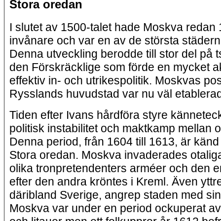
Stora oredan
I slutet av 1500-talet hade Moskva redan
invånare och var en av de största städern
Denna utveckling berodde till stor del på 
den Förskräcklige som förde en mycket ak
effektiv in- och utrikespolitik. Moskvas po
Rysslands huvudstad var nu väl etablerad
Tiden efter Ivans hårdföra styre kännete
politisk instabilitet och maktkamp mellan ol
Denna period, från 1604 till 1613, är kän
Stora oredan. Moskva invaderades otalig
olika tronpretendenters arméer och den e
efter den andra kröntes i Kreml. Även yttre
däribland Sverige, angrep staden med sin
Moskva var under en period ockuperat av