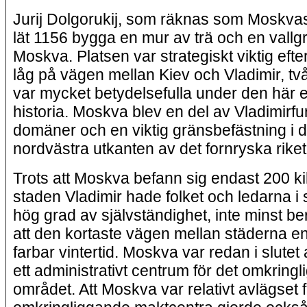
Jurij Dolgorukij, som räknas som Moskva
lät 1156 bygga en mur av trä och en vallg
Moskva. Platsen var strategiskt viktig ef
låg på vägen mellan Kiev och Vladimir, tv
var mycket betydelsefulla under den här 
historia. Moskva blev en del av Vladimirfu
domäner och en viktig gränsbefästning i 
nordvästra utkanten av det fornryska rike
Trots att Moskva befann sig endast 200 ki
staden Vladimir hade folket och ledarna i
hög grad av självständighet, inte minst b
att den kortaste vägen mellan städerna e
farbar vintertid. Moskva var redan i slutet
ett administrativt centrum för det omkring
området. Att Moskva var relativt avlägset 