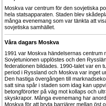
Moskva var centrum för den sovjetiska pol
hela statsapparaten. Staden blev skådepla
många evenemang som var tänkta att vis
sovjetiska samhället.
Våra dagars Moskva
1991 var Moskva händelsernas centrum 
Sovjetunionen upplöstes och den Rysslä
federationen bildades. 1990-talet var en t
period i Ryssland och Moskva var inget u
Den hastiga övergången till marknadsek
satt sina spår i staden som idag kan upp
betongförorter på väg mot kollaps och ul
skyskrapor. Många evenemang har anord
Moskva för att bryta barriärer mellan öst o