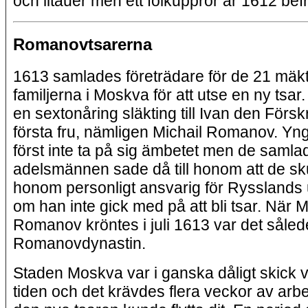
och litauer men ett folkuppror år 1612 bef
Romanovtsarerna
1613 samlades företrädare för de 21 mäkt
familjerna i Moskva för att utse en ny tsar. 
en sextonåring släkting till Ivan den Försk
första fru, nämligen Michail Romanov. Yngl
först inte ta på sig ämbetet men de samla
adelsmännen sade då till honom att de sku
honom personligt ansvarig för Rysslands
om han inte gick med på att bli tsar. När M
Romanov kröntes i juli 1613 var det såled
Romanovdynastin.
Staden Moskva var i ganska dåligt skick v
tiden och det krävdes flera veckor av arb